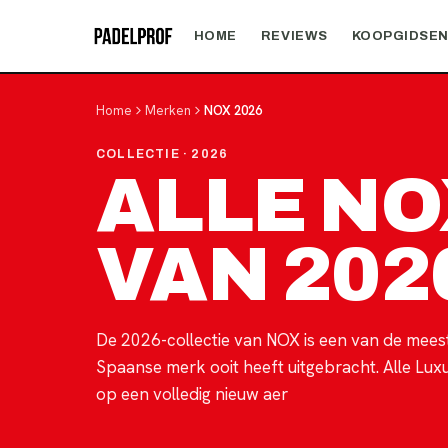
HOME
REVIEWS
KOOPGIDSE
Home
Merken
NOX
2026
COLLECTIE
· 2026
ALLE N
VAN 202
De 2026-collectie van NOX is een van de meest
Spaanse merk ooit heeft uitgebracht. Alle Lux
op een volledig nieuw aer