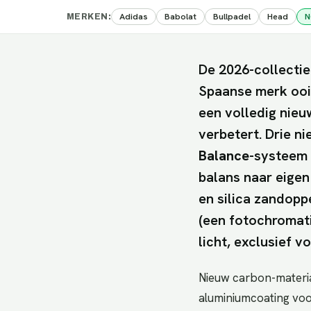
Adidas
Babolat
Bullpadel
Head
N
MERKEN
:
De 2026-collectie
Spaanse merk ooit
een volledig nieu
verbetert. Drie 
Balance
-systeem 
balans naar eige
en silica zandopp
(een fotochromati
licht, exclusief v
Nieuw carbon-materi
aluminiumcoating voor