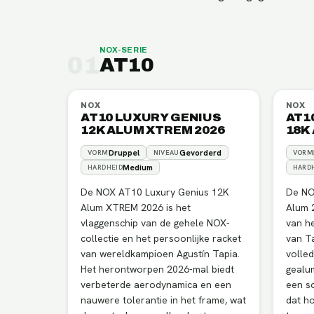
NOX
-SERIE
01
AT10
NOX
NOX
AT10 LUXURY GENIUS
AT1
12K ALUM XTREM 2026
18K
Druppel
Gevorderd
VORM
NIVEAU
VORM
Medium
HARDHEID
HARD
De NOX AT10 Luxury Genius 12K
De NO
Alum XTREM 2026 is het
Alum 2
vlaggenschip van de gehele NOX-
van h
collectie en het persoonlijke racket
van T
van wereldkampioen Agustín Tapia.
volled
Het herontworpen 2026-mal biedt
gealum
verbeterde aerodynamica en een
een s
nauwere tolerantie in het frame, wat
dat ho