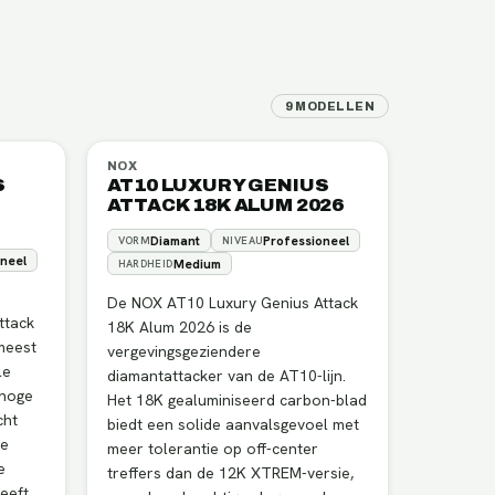
9
MODELLEN
NOX
S
AT10 LUXURY GENIUS
ATTACK 18K ALUM 2026
Diamant
Professioneel
VORM
NIVEAU
neel
Medium
HARDHEID
De NOX AT10 Luxury Genius Attack
ttack
18K Alum 2026 is de
meest
vergevingsgeziendere
le
diamantattacker van de AT10-lijn.
 hoge
Het 18K gealuminiseerd carbon-blad
cht
biedt een solide aanvalsgevoel met
le
meer tolerantie op off-center
e
treffers dan de 12K XTREM-versie,
eeft