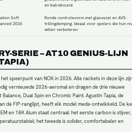
en balrebound.
ation Soft
Ronde controlevorm met glasvezel en AVS-
anced 2026
trillingdemping. Ideaal voor spelers die hun n
willen verbeteren.
Y-SERIE – AT10 GENIUS-LIJN
TAPIA)
 het speerpunt van NOX in 2026. Alle rackets in deze lijn zij
edig vernieuwde 2026-aeromal en dragen de drie nieuwe
 Balance, Dual Spin en Chromic Paint. Agustín Tapia, de
 de FIP-ranglijst, heeft elk model mede-ontwikkeld. De k
 en 18K Alum staat centraal: het eerste carbon is stijver,
eratuurstabiel; het tweede is solider, comfortabeler en