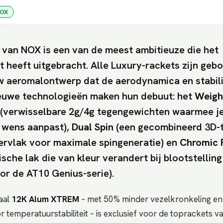
OX
 van NOX is een van de meest ambitieuze die het
 heeft uitgebracht. Alle Luxury-rackets zijn ge
w aeromalontwerp dat de aerodynamica en stabili
nieuwe technologieën maken hun debuut: het
Weigh
(verwisselbare 2g/4g tegengewichten waarmee j
n wens aanpast),
Dual Spin
(een gecombineerd 3D-
ervlak voor maximale spingeneratie) en
Chromic 
sche lak die van kleur verandert bij blootstelling
oor de AT10 Genius-serie).
aal
12K Alum XTREM
– met 50% minder vezelkronkeling en
 temperatuurstabiliteit – is exclusief voor de toprackets v