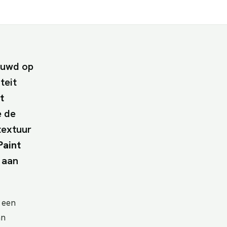
bouwd op
teit
t
e de
textuur
Paint
 aan
 een
an