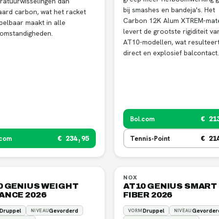
ratuurwisselingen dan
bij smashes en bandeja's. Het
ard carbon, wat het racket
Carbon 12K Alum XTREM-mate
elbaar maakt in alle
levert de grootste rigiditeit va
omstandigheden.
AT10-modellen, wat resulteert
direct en explosief balcontact.
Bol.com
€ 21
.com
Tennis-Point
€ 234,95
€ 21
NOX
0 GENIUS WEIGHT
AT10 GENIUS SMART
ANCE 2026
FIBER 2026
Druppel
Gevorderd
Druppel
Gevorder
NIVEAU
VORM
NIVEAU