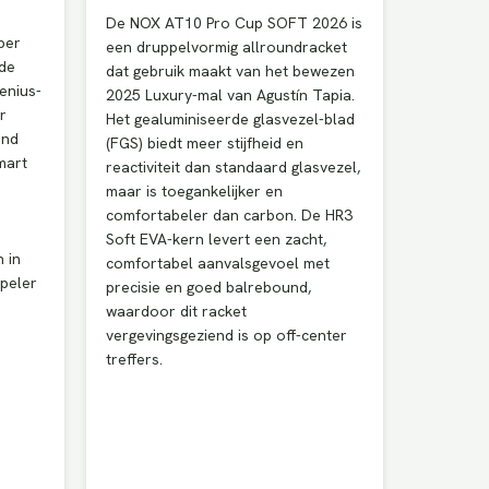
De NOX AT10 Pro Cup SOFT 2026 is
ber
een druppelvormig allroundracket
 de
dat gebruik maakt van het bewezen
enius-
2025 Luxury-mal van Agustín Tapia.
r
Het gealuminiseerde glasvezel-blad
ind
(FGS) biedt meer stijfheid en
mart
reactiviteit dan standaard glasvezel,
maar is toegankelijker en
comfortabeler dan carbon. De HR3
Soft EVA-kern levert een zacht,
 in
comfortabel aanvalsgevoel met
epeler
precisie en goed balrebound,
waardoor dit racket
vergevingsgeziend is op off-center
treffers.