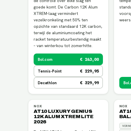
de controle over elke slag ten
tempe
goede komt. De Carbon 12K Alum
standa
XTREM-laag vermindert
voorsp
vezelkronkeling met 50% ten
weers
opzichte van standaard 12K carbon,
terwijl de aluminiumcoating het
racket temperatuurbestendig maakt
– van winterkou tot zomerhitte.
Bol.com
€ 243,00
Tennis-Point
€ 229,95
Decathlon
Bol
€ 329,99
NOX
NOX
AT10 LUXURY GENIUS
AT1
12K ALUM XTREM LITE
BAL
2026
VORM