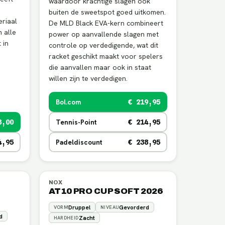
waardoor krachtige slagen ook
buiten de sweetspot goed uitkomen.
riaal
De MLD Black EVA-kern combineert
n alle
power op aanvallende slagen met
 in
controle op verdedigende, wat dit
racket geschikt maakt voor spelers
die aanvallen maar ook in staat
willen zijn te verdedigen.
Bol.com
€ 219,95
Tennis-Point
3,00
€ 214,95
Padeldiscount
4,95
€ 238,95
NOX
AT10 PRO CUP SOFT 2026
Druppel
Gevorderd
VORM
NIVEAU
d
Zacht
HARDHEID