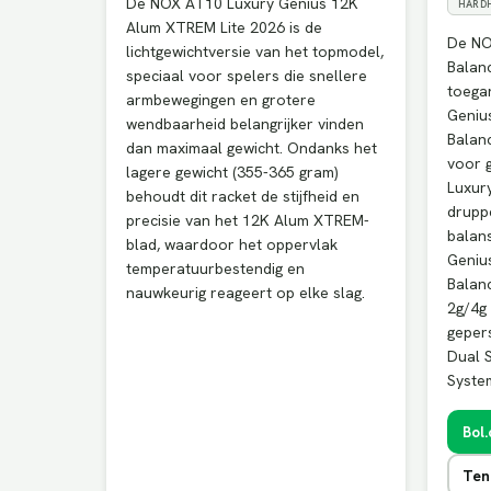
De NOX AT10 Luxury Genius 12K
HARD
Alum XTREM Lite 2026 is de
De NO
lichtgewichtversie van het topmodel,
Balan
speciaal voor spelers die snellere
toegan
armbewegingen en grotere
Genius
wendbaarheid belangrijker vinden
Balan
dan maximaal gewicht. Ondanks het
voor 
lagere gewicht (355-365 gram)
Luxury
behoudt dit racket de stijfheid en
drupp
precisie van het 12K Alum XTREM-
balan
blad, waardoor het oppervlak
Genius
temperatuurbestendig en
Balan
nauwkeurig reageert op elke slag.
2g/4g
gepers
Dual S
Syste
Bol
Ten