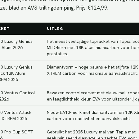
el-blad en AVS-trillingdemping. Prijs: €124,99.
CKET
UITLEG
0 Luxury Genius
Het meest veelzijdige topracket van Tapia. Sol
 Alum 2026
MLD-kern met 18K aluminiumcarbon voor ho
prestaties.
0 Luxury Genius
Diamantvorm + hoge balans + het stijfste 12K
ack 12K Alum
XTREM carbon voor maximale aanvalskracht.
REM 2026
0 Ventus Control
Bewezen controleracket met nieuw mal, rond
2026
en laagdichtheid kleur-EVA voor uitzonderlijk 
0 Ventus Attack
Nieuw EA10-merk met diamantvorm en 12K X
 XTREM 2026
carbon voor reactiviteit en aanvalskracht.
0 Pro Cup SOFT
Gebruikt het 2025 Luxury-mal van Tapia met
6
gealuminiseerd glasvezel en zachte EVA voor