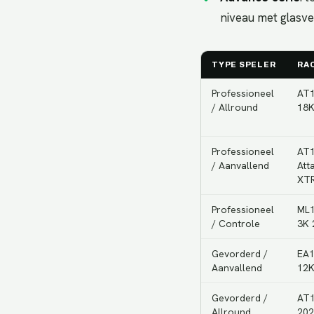
niveau met glasvez
TYPE SPELER
RA
Professioneel
AT1
/ Allround
18K
Professioneel
AT1
/ Aanvallend
Att
XT
Professioneel
ML1
/ Controle
3K 
Gevorderd /
EA1
Aanvallend
12K
Gevorderd /
AT1
Allround
202