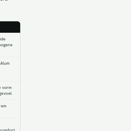
ide
mogene
 Alum
e vorm
gevoel.
trem
 comfort