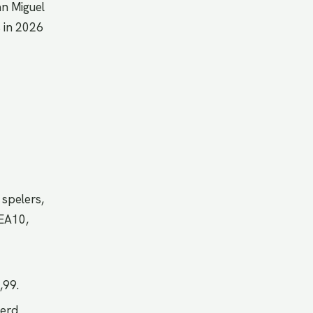
n Miguel
 in 2026
 spelers,
 EA10,
,99.
derd