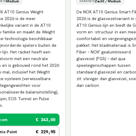
Medium
Zacht / Medium
HEID
HARDHEID
X AT10 Genius Weight
De NOX AT10 Genius Smart Fi
ce 2026 is de meer
2026 is de glasvezelvariant in
kelijke variant in de AT10
AT10 Genius-lijn en biedt de G
-familie en maakt de Weight
vorm en -structuur in een mee
ce-technologie beschikbaar
comfortabel en vergevingsgez
gevorderde spelers buiten de
pakket. Het bladmateriaal is S
-lijn. Het racket heeft een
Fiber – NOX' gealuminiseerd
elvorm met een neutrale
glasvezel (FGS) – dat qua
s en is gebouwd rond het 2026
speeleigenschappen tussen
-mal, inclusief het Weight
standaard glasvezel en carbon
ce-systeem (verwisselbare
zit: steviger dan glasvezel, so
 tegengewichten voor
dan carbon.
onaliseerde balansinstelling),
pin, EOS Tunnel en Pulse
m.
.com
€ 243,00
nis-Point
€ 229,95