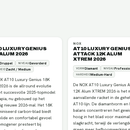
NOX
0 LUXURY GENIUS
AT10 LUXURY GENIU
 ALUM 2026
ATTACK 12K ALUM
XTREM 2026
Druppel
Gevorderd
NIVEAU
Diamant
Professio
VORM
NIVEAU
Zacht / Medium
HEID
Medium-Hard
HARDHEID
X AT10 Luxury Genius 18K
De NOX AT10 Luxury Genius A
026 is de allround evolutie
12K Alum XTREM 2026 is het 
et succesvolle 2025-topmodel
aanvallende racket in de gehe
apia, nu gebouwd op het
AT10-lijn. De diamantvorm en
ig nieuwe 2026-mal. Het 18K
balans concentreren het gewi
iniseerd carbon-blad biedt
hoog in het blad voor maxima
olide en comfortabel gevoel
slagkracht, terwijl de verlengd
mogener presteert bij
greep meer hefboomwerking g