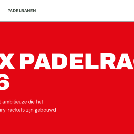
N
PADELBANEN
OX PADELR
6
 ambitieuze die het
ury-rackets zijn gebouwd