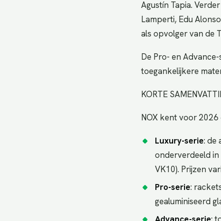
Agustín Tapia. Verde
Lamperti, Edu Alonso
als opvolger van de T
De Pro- en Advance-
toegankelijkere mater
KORTE SAMENVATTI
NOX kent voor 2026 d
Luxury-serie
: de
onderverdeeld in 
VK10). Prijzen va
Pro-serie
: racke
gealuminiseerd gl
Advance-serie
: 