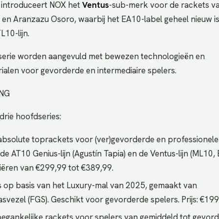
r introduceert NOX het
Ventus
-sub-merk voor de rackets va
 en Aranzazu Osoro, waarbij het EA10-label geheel nieuw is
L10-lijn.
serie worden aangevuld met bewezen technologieën en
ialen voor gevorderde en intermediaire spelers.
NG
rie hoofdseries:
 absolute toprackets voor (ver)gevorderde en professionele
de AT10 Genius-lijn (Agustín Tapia) en de Ventus-lijn (ML10,
riëren van €299,99 tot €389,99.
ts op basis van het Luxury-mal van 2025, gemaakt van
asvezel (FGS). Geschikt voor gevorderde spelers. Prijs: €199
toegankelijke rackets voor spelers van gemiddeld tot gevor